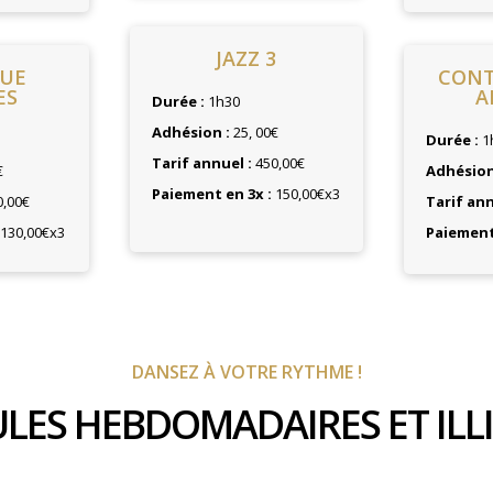
JAZZ 3
QUE
CON
ES
A
Durée :
1h30
Adhésion :
25, 00€
Durée :
1
Tarif annuel :
450,00€
€
Adhésion
Paiement en 3x :
150,00€x3
,00€
Tarif ann
130,00€x3
Paiement 
DANSEZ À VOTRE RYTHME !
LES HEBDOMADAIRES ET ILLI