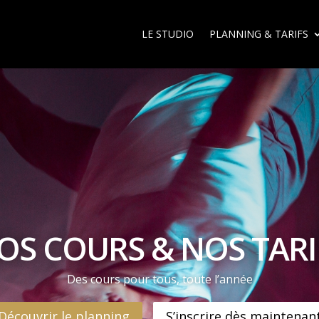
LE STUDIO
PLANNING & TARIFS
OS COURS & NOS TARI
Des cours pour tous, toute l’année
Découvrir le planning
S’inscrire dès maintenan