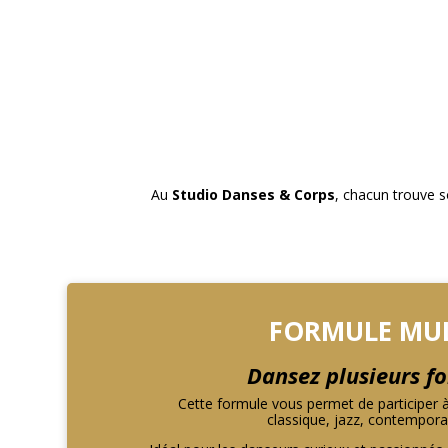
Au
Studio Danses & Corps
, chacun trouve s
FORMULE MUL
Dansez plusieurs f
Cette formule vous permet de participer 
classique, jazz, contempora