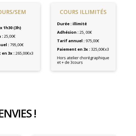
OURS/SEM
COURS ILLIMITÉS
Durée : illimité
 x 1h30 (3h)
Adhésion :
25, 00€
 :
25,00€
Tarif annuel :
975,00€
uel :
795,00€
Paiement en 3x :
325,00€x3
en 3x :
265,00€x3
Hors atelier chorégraphique
et + de 3cours
NVIES !