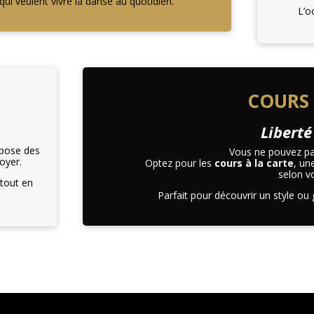
qui veulent vivre la danse au quotidien.
L’o
COURS 
Liberté
opose des
Vous ne pouvez pa
oyer.
Optez pour les
cours à la carte
, un
selon vo
 tout en
Parfait pour découvrir un style ou 